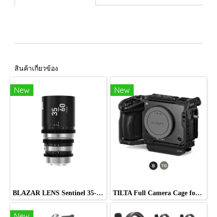
สินค้าเกี่ยวข้อง
New
New
BLAZAR LENS Sentinel 35-60mm T2.2-T2.8 Full-Frame 1.33x Anamorphic Zoom Lens (Sony E)
TILTA Full Camera Cage for Sony FX5
New