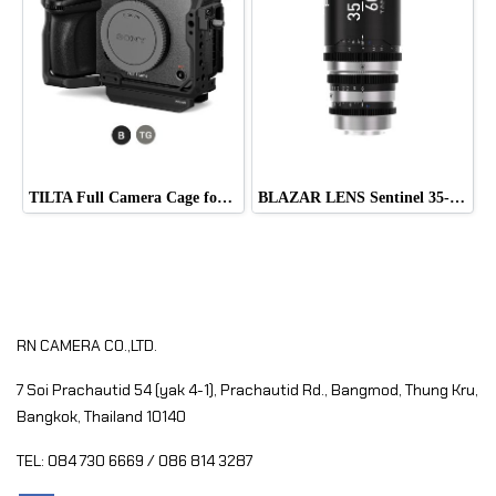
TILTA Full Camera Cage for Sony FX5
BLAZAR LENS Sentinel 35-60mm T2.2-T2.8 Full-Frame 1.33x Anamorphic Zoom Lens (Sony E)
RN CAMERA CO.,LTD.
7 Soi Prachautid 54 (yak 4-1), Prachautid Rd.,
Bangmod, Thung Kru,
Bangkok, Thailand 10140
TEL: 084 730 6669 / 086 814 3287