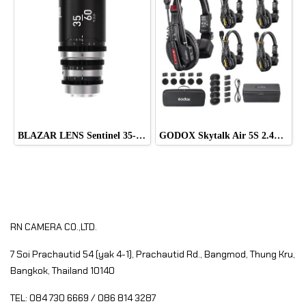
BLAZAR LENS Sentinel 35-60mm T2.2-T2.8 Full-Frame 1.33x Anamorphic Zoom Lens (Sony E)
GODOX Skytalk Air 5S 2.4G Full-Duplex Wireless Intercom System
RN CAMERA CO.,LTD.
7 Soi Prachautid 54 (yak 4-1), Prachautid Rd.,
Bangmod, Thung Kru,
Bangkok, Thailand 10140
TEL: 084 730 6669 / 086 814 3287