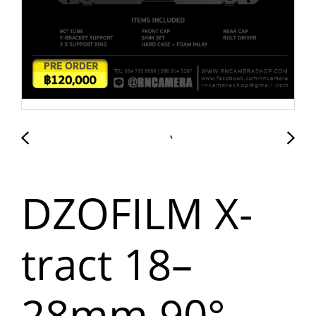
DZOFILM X-
tract 18–
28mm 90°