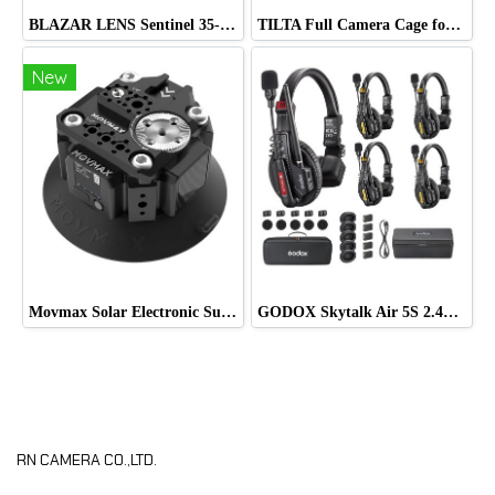
BLAZAR LENS Sentinel 35-60mm T2.2-T2.8 Full-Frame 1.33x Anamorphic Zoom Lens (Sony E)
TILTA Full Camera Cage for Sony FX5
New
Movmax Solar Electronic Suction Cup Multi-Interface Expansion Edition
GODOX Skytalk Air 5S 2.4G Full-Duplex Wireless Intercom System
RN CAMERA CO.,LTD.