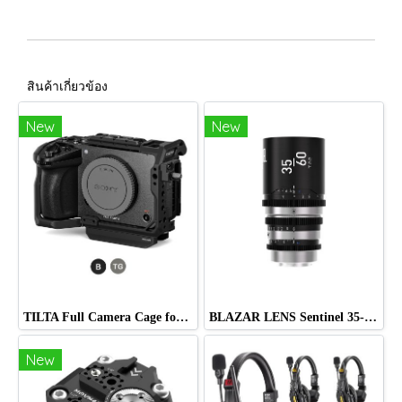
สินค้าเกี่ยวข้อง
New
New
TILTA Full Camera Cage for Sony FX5
BLAZAR LENS Sentinel 35-60mm T2.2-T2.8 Full-Frame 1.33x Anamorphic Zoom Lens (Sony E)
New