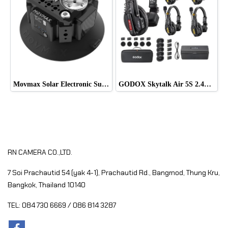
Movmax Solar Electronic Suction Cup Multi-Interface Expansion Edition
GODOX Skytalk Air 5S 2.4G Full-Duplex Wireless Intercom System
RN CAMERA CO.,LTD.
7 Soi Prachautid 54 (yak 4-1), Prachautid Rd.,
Bangmod, Thung Kru,
Bangkok, Thailand 10140
TEL: 084 730 6669 / 086 814 3287