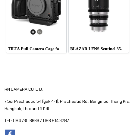
TILTA Full Camera Cage for Sony FX5
BLAZAR LENS Sentinel 35-60mm T2.2-T2.8 Full-Frame 1.33x Anamorphic Zoom Lens (Sony E)
RN CAMERA CO.,LTD.
7 Soi Prachautid 54 (yak 4-1), Prachautid Rd.,
Bangmod, Thung Kru,
Bangkok, Thailand 10140
TEL: 084 730 6669 / 086 814 3287