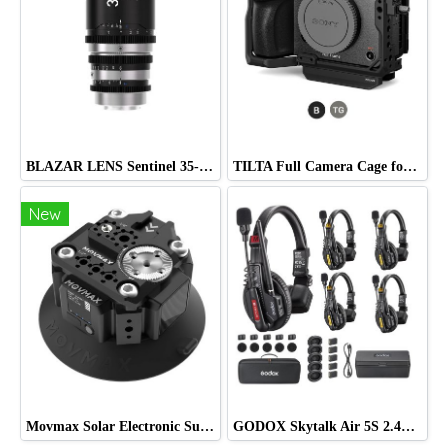
BLAZAR LENS Sentinel 35-60mm T2.2-T2.8 Full-Frame 1.33x Anamorphic Zoom Lens (Sony E)
TILTA Full Camera Cage for Sony FX5
New
Movmax Solar Electronic Suction Cup Multi-Interface Expansion Edition
GODOX Skytalk Air 5S 2.4G Full-Duplex Wireless Intercom System