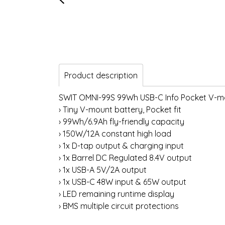
Product description
SWIT OMNI-99S 99Wh USB-C Info Pocket V-m
› Tiny V-mount battery, Pocket fit
› 99Wh/6.9Ah fly-friendly capacity
› 150W/12A constant high load
› 1x D-tap output & charging input
› 1x Barrel DC Regulated 8.4V output
› 1x USB-A 5V/2A output
› 1x USB-C 48W input & 65W output
› LED remaining runtime display
› BMS multiple circuit protections