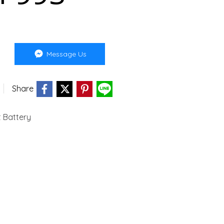
Message Us
Share
 Battery