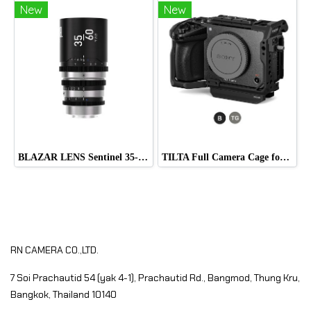
New
New
BLAZAR LENS Sentinel 35-60mm T2.2-T2.8 Full-Frame 1.33x Anamorphic Zoom Lens (Sony E)
TILTA Full Camera Cage for Sony FX5
RN CAMERA CO.,LTD.
7 Soi Prachautid 54 (yak 4-1), Prachautid Rd.,
Bangmod, Thung Kru,
Bangkok, Thailand 10140