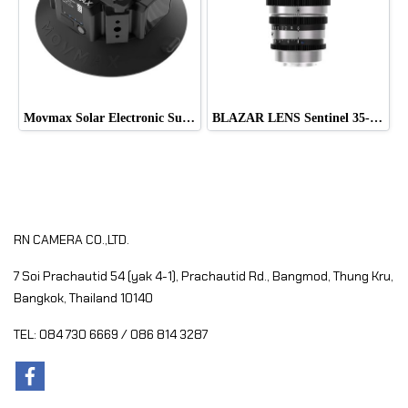
Movmax Solar Electronic Suction Cup Multi-Interface Expansion Edition
BLAZAR LENS Sentinel 35-60mm T2.2-T2.8 Full-Frame 1.33x Anamorphic Zoom Lens (Sony E)
RN CAMERA CO.,LTD.
7 Soi Prachautid 54 (yak 4-1), Prachautid Rd.,
Bangmod, Thung Kru,
Bangkok, Thailand 10140
TEL: 084 730 6669 / 086 814 3287