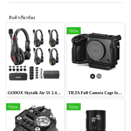
สินค้าเกี่ยวข้อง
New
GODOX Skytalk Air 5S 2.4G Full-Duplex Wireless Intercom System
TILTA Full Camera Cage for Sony FX5
New
New